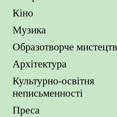
Кіно
Музика
Образотворче мистецт
Архітектура
Культурно-освітн
неписьменності
Преса