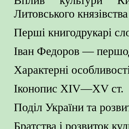
Вплив культури Ки
Литовського князівства
Перші книгодрукарі сл
Іван Федоров — першо
Характерні особливості
Іконопис XIV—XV ст.
Поділ України та розви
Братства і розвиток ку