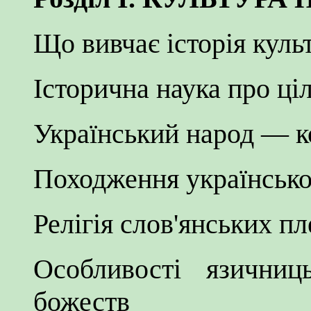
Що вивчає історія куль
Історична наука про ціл
Український народ — к
Походження українсько
Релігія слов'янських п
Особливості язичниц
божеств