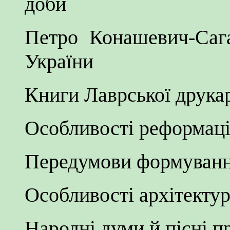
доби
Петро Конашевич-Саг
України
Книги Лаврської друка
Особливості реформаці
Передумови формування
Особливості архітектур
Народні думи й пісні п