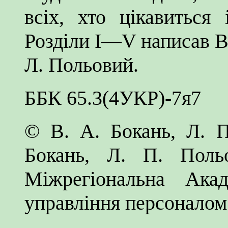
всіх, хто цікавиться 
Розділи I—V написав В
Л. Польовий.
ББК 65.3(4УКР)-7я7
© В. А. Бокань, Л. 
Бокань, Л. П. Польо
Міжрегіональна Акад
управління персонало