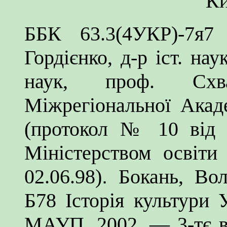
Ки
ББК 63.3(4УКР)-7я7
Гордієнко, д-р іст. нау
наук, проф.
Сх
Міжрегіональної Акад
(протокол № 10 від 2
Міністерством освіт
02.06.98)
.
Бокань, Вол
Б78 Історія культури 
МАУП, 2002. — 3-тє в