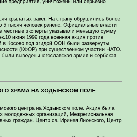
ие предприятия, уничтожены или серьезно
сяч крылатых ракет. На страну обрушились более
оло 5 тысяч человек ранено. Официальные власти
ые местные эксперты указывали меньшую сумму
к.10 июня 1999 года военная акция против
й в Косово под эгидой ООН были развернуты
сности (КФОР) при существенном участии НАТО.
 были выведены югославская армия и сербская
ОГО ХРАМА НА ХОДЫНСКОМ ПОЛЕ
амового центра на Ходынском поле. Акция была
ых молодежных организаций, Межрегиональная
ных граждан, Центр св. Иринея Лионского, Центр