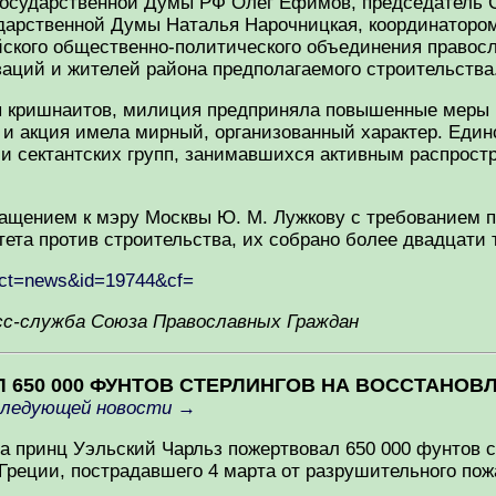
Государственной Думы РФ Олег Ефимов, председатель 
ударственной Думы Наталья Нарочницкая, координаторо
йского общественно-политического объединения правос
аций и жителей района предполагаемого строительства
 кришнаитов, милиция предприняла повышенные меры бе
, и акция имела мирный, организованный характер. Еди
и сектантских групп, занимавшихся активным распрост
ащением к мэру Москвы Ю. М. Лужкову с требованием пр
ета против строительства, их собрано более двадцати 
/?act=news&id=19744&cf=
сс-служба Союза Православных Граждан
АЛ 650 000 ФУНТОВ СТЕРЛИНГОВ НА ВОССТАН
следующей новости
→
ла принц Уэльский Чарльз пожертвовал 650 000 фунтов с
Греции, пострадавшего 4 марта от разрушительного пож