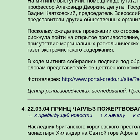
На митинге выступили: помощник депутата 
профессор Александр Дворкин, депутат Гос
Вадим Квятковский, председатель Всеросси
представители других общественных организ
Поскольку ожидались провокации со стороны
рискнула пойти на открытое противостояние
присутствие маргинальных раскольнических 
газет экстремистского содержания.
В ходе митинга собирались подписи под обр
словам представителей общественного комит
Фотогалерея:
http://www.portal-credo.ru/site
Центр религиоведческих исследований, Пре
22.03.04 ПРИНЦ ЧАРЛЬЗ ПОЖЕРТВОВ
←
к предыдущей новости
↑
к началу
к 
Наследник британского королевского престо
монастыря Хиландар на Святой горе Афон в 