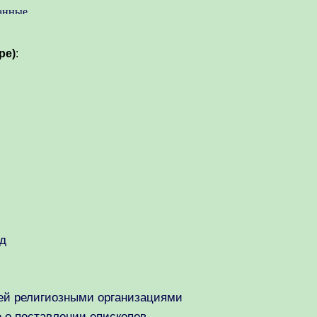
pe)
:
од
лей религиозными организациями
 о поставлении епископов