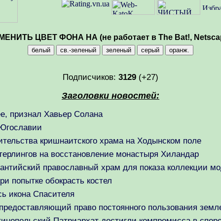
МЕНИТЬ ЦВЕТ ФОНА НА (не работает в The Bat!, Netsca
Подписчиков:
3129
(+27)
Заголовки новостей:
е, признал Хавьер Солана
 Югославии
ительства кришнаитского храма на Ходынском поле
терлингов на восстановление монастыря Хиландар
антийский православный храм для показа коллекции м
ри попытке обокрасть костел
сь икона Спасителя
, предоставляющий право постоянного пользования зем
инопольский Патриархат достигли компромисса в споре