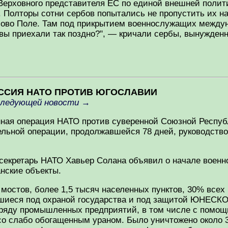
Верховного представителя ЕС по единой внешней полит
. Полторы сотни сербов попытались не пропустить их 
осово Поле. Там под прикрытием военнослужащих между
вы приехали так поздно?", — кричали сербы, вынужденн
РЕССИЯ НАТО ПРОТИВ ЮГОСЛАВИИ
следующей новости
→
оенная операция НАТО против суверенной Союзной Респу
льной операции, продолжавшейся 78 дней, руководств
 секретарь НАТО Хавьер Солана объявил о начале военн
анские объекты.
остов, более 1,5 тысяч населенных пунктов, 30% всех
вшиеся под охраной государства и под защитой ЮНЕСК
 ряду промышленных предприятий, в том числе с пом
со слабо обогащенным ураном. Было уничтожено около 