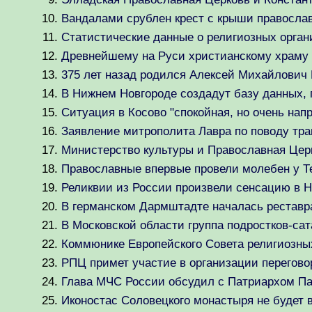
Вандалами срублен крест с крыши правосла
Статистические данные о религиозных орган
Древнейшему на Руси христианскому храму 
375 лет назад родился Алексей Михайлович
В Нижнем Новгороде создадут базу данных, 
Ситуация в Косово "спокойная, но очень на
Заявление митрополита Лавра по поводу тра
Министерство культуры и Православная Цер
Православные впервые провели молебен у Т
Реликвии из России произвели сенсацию в 
В германском Дармштадте началась реставр
В Московской области группа подростков-са
Коммюнике Европейского Совета религиозны
РПЦ примет участие в организации перегов
Глава МЧС России обсудил с Патриархом Па
Иконостас Соловецкого монастыря не будет 