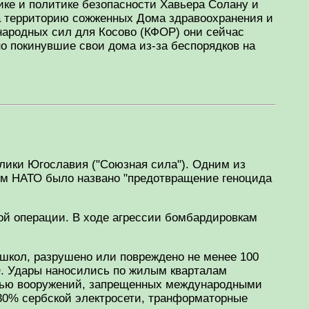
ике и политике безопасности Хавьера Солану и
на территорию сожженных Дома здравоохранения и
народных сил для Косово (КФОР) они сейчас
о покинувшие свои дома из-за беспорядков на
блики Югославия ("Союзная сила"). Одним из
ом НАТО было названо "предотвращение геноцида
ой операции. В ходе агрессии бомбардировкам
 школ, разрушено или повреждено не менее 100
О. Удары наносились по жилым кварталам
ощью вооружений, запрещенных международными
30% сербской электросети, транформаторные