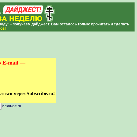
ду" - получаем дайджест. Вам осталось только прочитать и сделать
ков
!
о E-mail —
ться через Subscribe.ru!
Искомое.ru