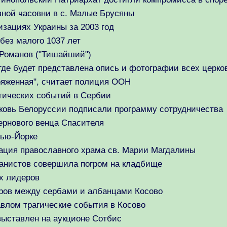
вной часовни в с. Малые Брусяны
изациях Украины за 2003 год
без малого 1037 лет
 Романов ("Тишайший")
где будет представлена опись и фотографии всех церко
пряженная", считает полиция ООН
гических событий в Сербии
ковь Белоруссии подписали программу сотрудничества
ернового венца Спасителя
Нью-Йорке
ация православного храма св. Марии Магдалины
танистов совершила погром на кладбище
х лидеров
оров между сербами и албанцами Косово
влом трагические события в Косово
выставлен на аукционе Сотбис