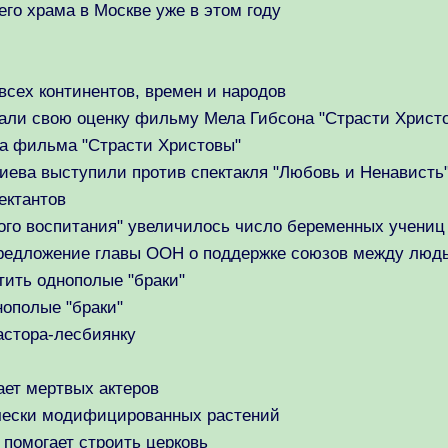
го храма в Москве уже в этом году
всех континентов, времен и народов
али свою оценку фильму Мела Гибсона "Страсти Христ
ра фильма "Страсти Христовы"
иева выступили против спектакля "Любовь и Ненависть
ектантов
ого воспитания" увеличилось число беременных учениц
предложение главы ООН о поддержке союзов между людь
тить однополые "браки"
нополые "браки"
астора-лесбиянку
ает мертвых актеров
ически модифицированных растений
помогает строить церковь