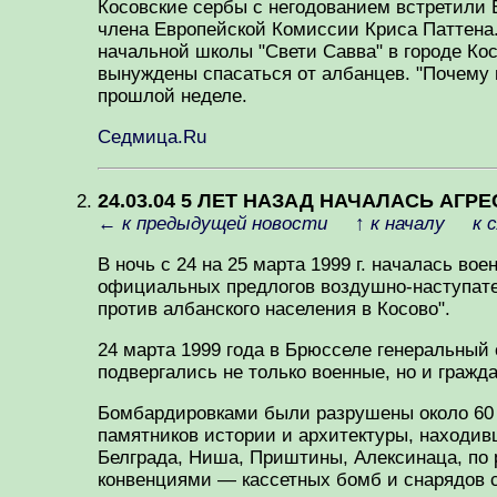
Косовские сербы с негодованием встретили 
члена Европейской Комиссии Криса Паттена
начальной школы "Свети Савва" в городе К
вынуждены спасаться от албанцев. "Почему 
прошлой неделе.
Седмица.Ru
24.03.04 5 ЛЕТ НАЗАД НАЧАЛАСЬ АГ
←
к предыдущей новости
↑
к началу
к 
В ночь с 24 на 25 марта 1999 г. началась в
официальных предлогов воздушно-наступате
против албанского населения в Косово".
24 марта 1999 года в Брюсселе генеральный
подвергались не только военные, но и гражд
Бомбардировками были разрушены около 60 м
памятников истории и архитектуры, находи
Белграда, Ниша, Приштины, Алексинаца, по
конвенциями — кассетных бомб и снарядов 