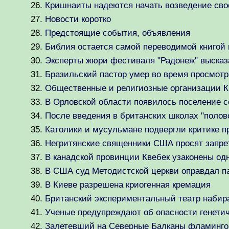
Кришнаиты надеются начать возведение свое
Новости коротко
Предстоящие события, объявления
Библия остается самой переводимой книгой 
Эксперты жюри фестиваля "Радонеж" высказ
Бразильский пастор умер во время просмот
Общественные и религиозные организации К
В Орловской области появилось поселение с
После введения в британских школах "полов
Католики и мусульмане подвергли критике 
Негритянские священники США просят запре
В канадской провинции Квебек узаконены од
В США суд Методистской церкви оправдал п
В Киеве разрешена криогенная кремация
Британский экспериментальный театр набир
Ученые предупреждают об опасности генет
Залетевший на Северные Балканы фламинго 