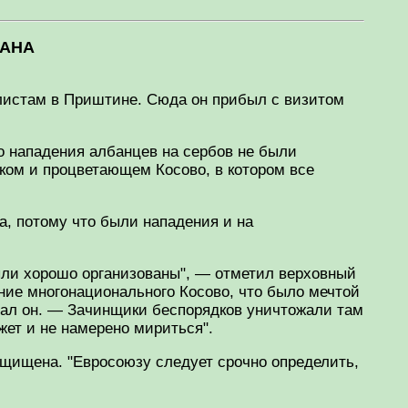
ЛАНА
листам в Приштине. Сюда он прибыл с визитом
о нападения албанцев на сербов не были
ском и процветающем Косово, в котором все
а, потому что были нападения и на
ыли хорошо организованы", — отметил верховный
ние многонационального Косово, что было мечтой
азал он. — Зачинщики беспорядков уничтожали там
ет и не намерено мириться".
ащищена. "Евросоюзу следует срочно определить,