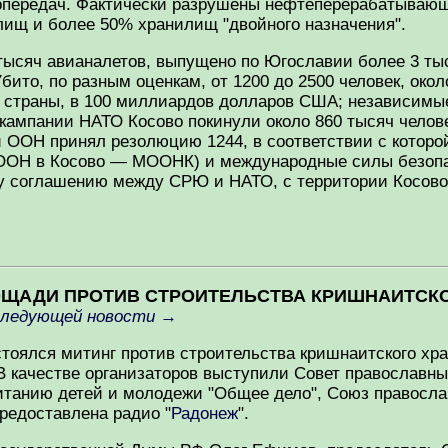
опередач. Фактически разрушены нефтеперерабатывающ
ищ и более 50% хранилищ "двойного назначения".
тысяч авианалетов, выпущено по Югославии более 3 ты
 Убито, по разным оценкам, от 1200 до 2500 человек, ок
е страны, в 100 миллиардов долларов США; независим
кампании НАТО Косово покинули около 860 тысяч челове
 ООН принял резолюцию 1244, в соответствии с которо
ООН в Косово — МООНК) и международные силы безопа
у соглашению между СРЮ и НАТО, с территории Косово
ПЛОЩАДИ ПРОТИВ СТРОИТЕЛЬСТВА КРИШНАИТСК
следующей новости
→
стоялся митинг против строительства кришнаитского хр
В качестве организаторов выступили Совет православн
танию детей и молодежи "Общее дело", Союз православ
редоставлена радио "
Радонеж
".