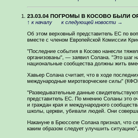
23.03.04 ПОГРОМЫ В КОСОВО БЫЛИ 
↑
к началу
к следующей новости
→
Об этом верховный представитель ЕС по во
вместе с членом Европейской Комиссии Кри
"Последние события в Косово нанесли тяжел
организованы", — заявил Солана. "Это шаг н
национальные сообщества должны жить вмес
Хавьер Солана считает, что в ходе последн
международные миротворческие силы" (КФО
"Разведывательные данные свидетельствуют
представитель ЕС. По мнению Соланы это оч
и граждан края и международного сообщества
школы, церкви, убивали людей. Они соверши
Накануне в Брюсселе Солана признал, что с
каким образом следует улучшить ситуацию",