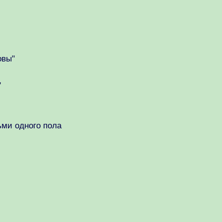
овы"
"
ми одного пола