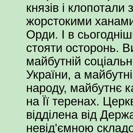
князів і клопотали
жорстокими ханами
Орди. І в сьогодні
стояти осторонь. В
майбутній соціальн
України, а майбутн
народу, майбутнє к
на Її теренах. Церк
відділена від Держ
невід'ємною склад