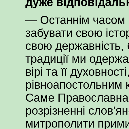
дуже відповідаль
— Останнім часом 
забувати свою істор
свою державність, б
традиції ми одерж
вірі та її духовност
рівноапостольним 
Саме Православна 
розрізненні слов'ян
митрополити прими