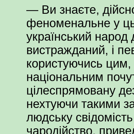
— Ви знаєте, дійсн
феноменальне у ць
український народ 
вистражданий, і пев
користуючись цим,
національним почу
цілеспрямовану дез
нехтуючи такими з
людську свідомість
чародійство, приве