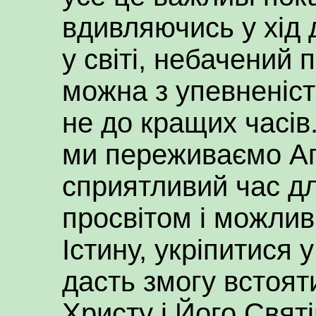
вдивляючись у хід 
у світі, небачений п
можна з упевненіс
не до кращих часів
ми переживаємо Ап
сприятливий час д
просвітом і можлив
Істину, укріпитися у
дасть змогу встояти
Христу і Його Святі