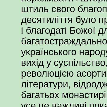
штиль свого благоп
десятиліття було п
і благодаті Божої 
багатостраждально
українського народу
вихід у суспільств
революцією асорти
літератури, відрод
багатьох монастирі
усе це важливі пока