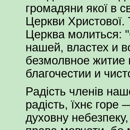
громадяни якої в с
Церкви Христової. 
Церква молиться: 
нашей, властех и в
безмолвное житие 
благочестии и чист
Радість членів на
радість, їхнє горе
духовну небезпеку