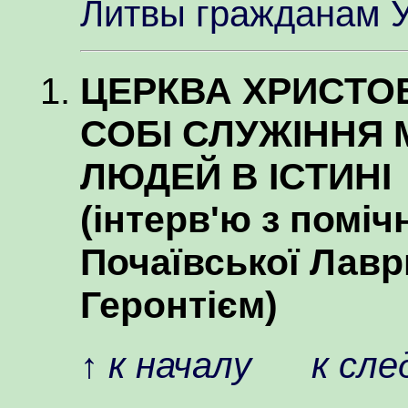
Литвы гражданам 
ЦЕРКВА ХРИСТО
СОБІ СЛУЖІННЯ 
ЛЮДЕЙ В ІСТИНІ
(інтерв'ю з помі
Почаївської Лавр
Геронтієм)
↑
к началу
к сл