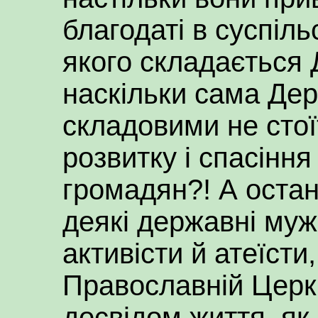
благодаті в суспіль
якого складається 
наскільки сама Дер
складовими не стої
розвитку і спасінн
громадян?! А остан
деякі державні мужі
активісти й атеїсти
Православній Церкв
досвідом життя, як