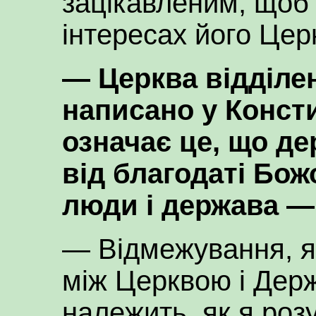
зацікавленим, щоб й
інтересах його Цер
— Церква відділен
написано у Консти
означає це, що д
від благодаті Бож
люди і держава — 
— Відмежування, як
між Церквою і Держ
належить, як я роз