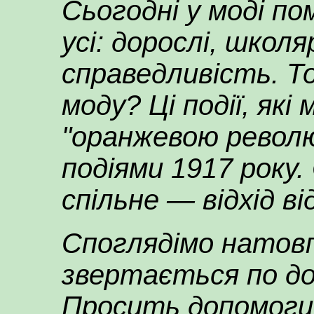
Сьогодні у моді п
усі: дорослі, школяр
справедливість. То
моду? Ці події, які
"оранжевою революц
подіями 1917 року.
спільне — відхід ві
Споглядімо натовп.
звертається по д
Просить допомоги 