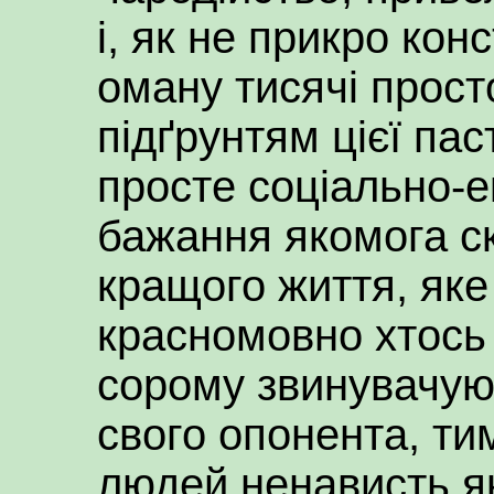
і, як не прикро кон
оману тисячі прост
підґрунтям цієї пас
просте соціально-е
бажання якомога с
кращого життя, яке
красномовно хтось 
сорому звинувачуюч
свого опонента, т
людей ненависть як 