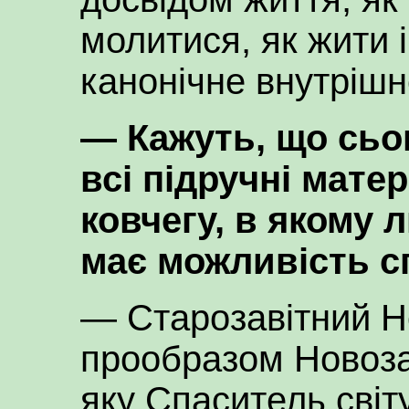
молитися, як жити і
канонічне внутрішн
— Кажуть, що сьог
всі підручні мате
ковчегу, в якому
має можливість с
— Старозавітний Н
прообразом Новоза
яку Спаситель світу