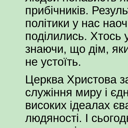
прибічників. Резуль
політики у нас нао
поділились. Хтось 
знаючи, що дім, яки
не устоїть.
Церква Христова з
служіння миру і єд
високих ідеалах єв
людяності. І сього