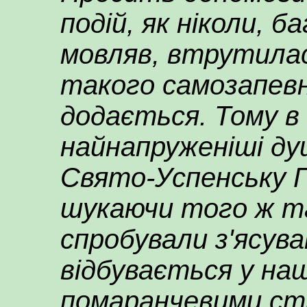
подій, як ніколи, б
мовляв, втрутилася
такого самозапевн
додається. Тому в 
найнапруженіші душ
Свято-Успенську П
шукаючи того ж т
спробували з'ясува
відбувається у наш
помаранчевими ст