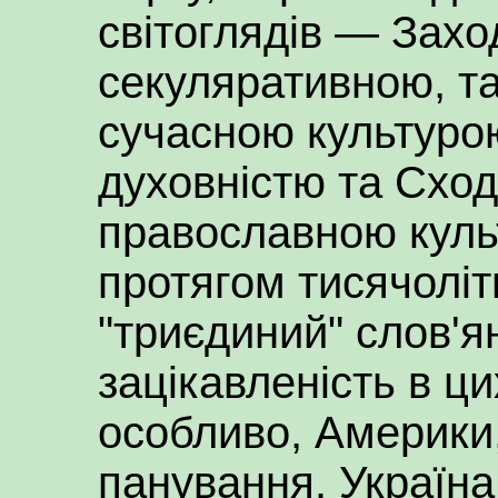
світоглядів — Заход
секуляративною, т
сучасною культуро
духовністю та Сход
православною куль
протягом тисячоліт
"триєдиний" слов'я
зацікавленість в ци
особливо, Америки,
панування. Україна 