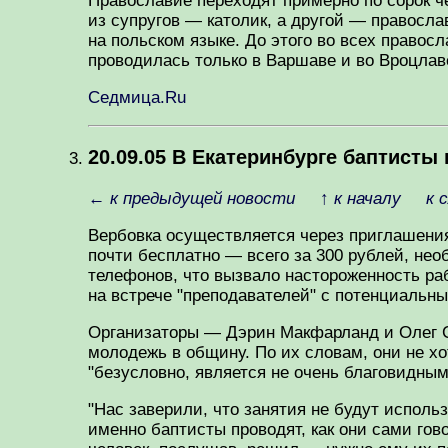
Православие переходят примерно по сорок ч
из супругов — католик, а другой — правосл
на польском языке. До этого во всех право
проводилась только в Варшаве и во Вроцлав
Седмица.Ru
20.09.05 В Екатеринбурге баптист
←
к предыдущей новости
↑
к началу
к 
Вербовка осуществляется через приглашения
почти бесплатно — всего за 300 рублей, не
телефонов, что вызвало настороженность ра
на встрече "преподавателей" с потенциальн
Организаторы — Дэрин Макфарланд и Олег С
молодежь в общину. По их словам, они не х
"безусловно, является не очень благовидным
"Нас заверили, что занятия не будут исполь
именно баптисты проводят, как они сами гов