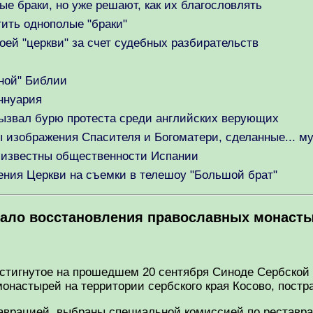
е браки, но уже решают, как их благословлять
ить однополые "браки"
воей "церкви" за счет судебных разбирательств
ной" Библии
ннуария
вызвал бурю протеста среди английских верующих
 изображения Спасителя и Богоматери, сделанные... м
и известны общественности Испании
ения Церкви на съемки в телешоу "Большой брат"
чало восстановления православных монасты
остигнутое на прошедшем 20 сентября Синоде Сербской
онастырей на территории сербского края Косово, постра
таврацией, выбраны специальной комиссией по реставр