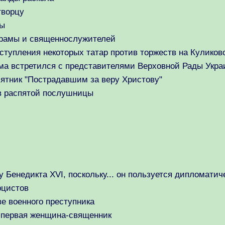
творцу
ны
храмы и священнослужителей
тупления некоторых татар против торжеств на Куликов
ама встретился с представителями Верховной Рады Укр
ятник "Пострадавшим за веру Христову"
в распятой послушницы
у Бенедикта XVI, поскольку... он пользуется дипломат
рцистов
е военного преступника
 первая женщина-священник