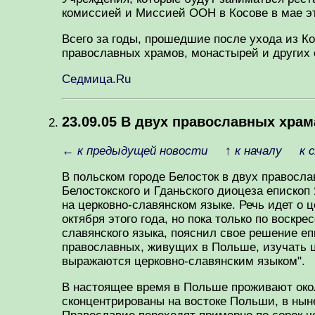
комиссией и Миссией ООН в Косове в мае эт
Всего за годы, прошедшие после ухода из К
православных храмов, монастырей и других 
Седмица.Ru
23.09.05 В двух православных хра
←
к предыдущей новости
↑
к началу
к 
В польском городе Белосток в двух правосл
Белостокского и Гданьского диоцеза епископ
на церковно-славянском языке. Речь идет о 
октября этого года, но пока только по воск
славянского языка, пояснил свое решение еп
православных, живущих в Польше, изучать ц
выражаются церковно-славянским языком".
В настоящее время в Польше проживают окол
сконцентрированы на востоке Польши, в нын