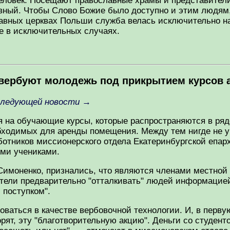
еловек. Посещают православные храмы и представители
авный. Чтобы Слово Божие было доступно и этим людям
славных церквах Польши служба велась исключительно на
е в исключительных случаях.
ы вербуют молодежь под прикрытием курсов 
следующей новости
→
 на обучающие курсы, которые распространяются в ряде
обходимых для аренды помещения. Между тем нигде не у
ботников миссионерского отдела Екатеринбургской епар
ыми учениками.
имоненко, признались, что являются членами местной 
отели предварительно "отталкивать" людей информацией
 поступком".
зоваться в качестве вербовочной технологии. И, в перв
орят, эту "благотворительную акцию". Деньги со студен