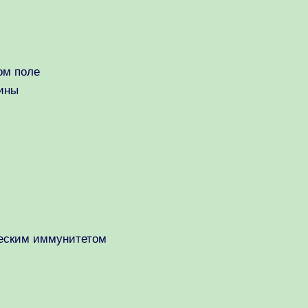
ом поле
аины
ическим иммунитетом