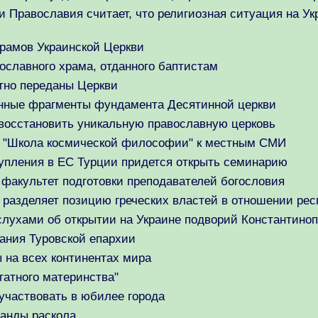
Православия считает, что религиозная ситуация на Ук
храмов Украинской Церкви
ославного храма, отданного баптистам
тно переданы Церкви
анные фрагменты фундамента Десятинной церкви
 восстановить уникальную православную церковь
ты "Школа космической философии" к местным СМИ
тупления в ЕС Турции придется открыть семинарию
 факультет подготовки преподавателей богословия
разделяет позицию греческих властей в отношении ре
лухами об открытии на Украине подворий Константиноп
ания Туровской епархии
 на всех континентах мира
гатного материнства"
частвовать в юбилее города
анды раскола