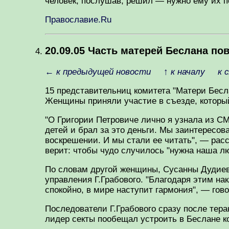
человек, послушав, решил — нужно ему их п
Православие.Ru
20.09.05 Часть матерей Беслана п
←
к предыдущей новости
↑
к началу
к 
15 представительниц комитета "Матери Бесл
Женщины приняли участие в съезде, который 
"О Григории Петровиче лично я узнала из СМ
детей и брал за это деньги. Мы заинтересов
воскрешении. И мы стали ее читать", — рас
верит: чтобы чудо случилось "нужна наша лю
По словам другой женщины, Сусанны Дудиев
управления Г.Грабового. "Благодаря этим нак
спокойно, в мире наступит гармония", — гово
Последователи Г.Грабового сразу после тера
лидер секты пообещал устроить в Беслане к