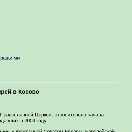
уравьями
рей в Косово
 Православной Церкви, относительно начала
давших в 2004 году.
ации, учрежденной Советом Европы, Европейской