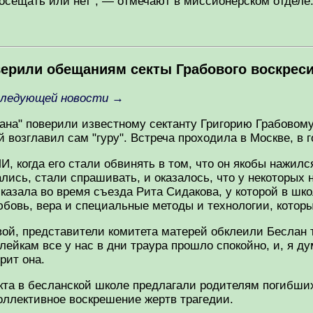
осещать или нет", — отмечают в миссионерском отделе
оверили обещаниям секты Грабового воскрес
следующей новости
→
ана" поверили известному сектанту Григорию Грабовому
возглавил сам "гуру". Встреча проходила в Москве, в г
И, когда его стали обвинять в том, что он якобы нажил
ались, стали спрашивать, и оказалось, что у некоторых
сказала во время съезда Рита Сидакова, у которой в ш
бовь, вера и специальные методы и технологии, которые
ой, представители комитета матерей обклеили Беслан 
лейкам все у нас в дни траура прошло спокойно, и, я ду
рит она.
кта в бесланской школе предлагали родителям погибших
оллективное воскрешение жертв трагедии.