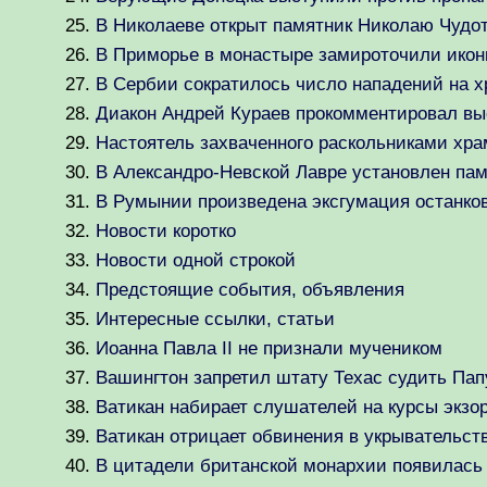
В Николаеве открыт памятник Николаю Чудо
В Приморье в монастыре замироточили ико
В Сербии сократилось число нападений на 
Диакон Андрей Кураев прокомментировал выс
Настоятель захваченного раскольниками хр
В Александро-Невской Лавре установлен пам
В Румынии произведена эксгумация останко
Новости коротко
Новости одной строкой
Предстоящие события, объявления
Интересные ссылки, статьи
Иоанна Павла II не признали мучеником
Вашингтон запретил штату Техас судить Пап
Ватикан набирает слушателей на курсы экзо
Ватикан отрицает обвинения в укрывательств
В цитадели британской монархии появилась