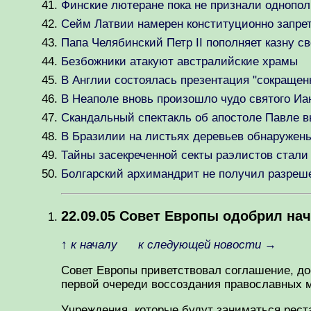
Финские лютеране пока не признали однополы
Сейм Латвии намерен конституционно запрет
Папа Челябинский Петр II пополняет казну с
Безбожники атакуют австралийские храмы
В Англии состоялась презентация "сокращен
В Неаполе вновь произошло чудо святого Иа
Скандальный спектакль об апостоле Павле 
В Бразилии на листьях деревьев обнаружены
Тайны засекреченной секты раэлистов стал
Болгарский архимандрит не получил разреш
22.09.05 Совет Европы одобрил на
↑
к началу
к следующей новости
→
Совет Европы приветствовал соглашение, д
первой очереди воссоздания православных м
Учреждения, которые будут заниматься рес