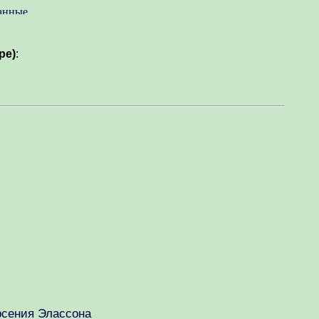
pe)
:
рсения Элассона