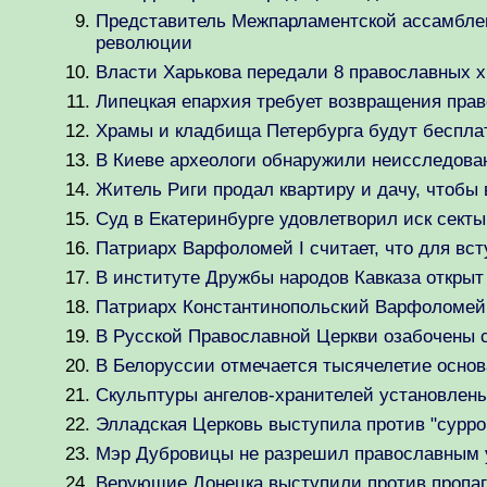
Представитель Межпарламентской ассамблеи 
революции
Власти Харькова передали 8 православных 
Липецкая епархия требует возвращения прав
Храмы и кладбища Петербурга будут беспла
В Киеве археологи обнаружили неисследов
Житель Риги продал квартиру и дачу, чтобы
Суд в Екатеринбурге удовлетворил иск сек
Патриарх Варфоломей I считает, что для вс
В институте Дружбы народов Кавказа открыт
Патриарх Константинопольский Варфоломей 
В Русской Православной Церкви озабочены с
В Белоруссии отмечается тысячелетие основ
Скульптуры ангелов-хранителей установлены
Элладская Церковь выступила против "сурро
Мэр Дубровицы не разрешил православным у
Верующие Донецка выступили против пропаг