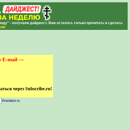
ду" - получаем дайджест. Вам осталось только прочитать и сделать
ков
!
о E-mail —
ться через Subscribe.ru!
Искомое.ru