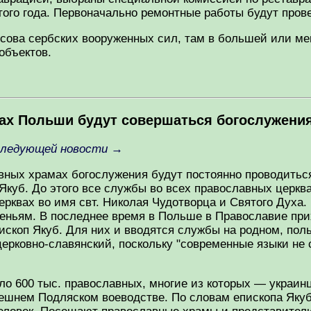
ого года. Первоначально ремонтные работы будут пров
осова сербских вооруженных сил, там в большей или ме
объектов.
мах Польши будут совершаться богослужени
следующей новости
→
авных храмах богослужения будут постоянно проводиться
 Якуб. До этого все службы во всех православных церкв
церквах во имя свт. Николая Чудотворца и Святого Духа.
ресеньям. В последнее время в Польше в Православие пр
ископ Якуб. Для них и вводятся службы на родном, пол
ерковно-славянский, поскольку "современные языки не
о 600 тыс. православных, многие из которых — украин
ешнем Подляском воеводстве. По словам епископа Якуба