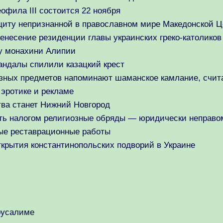
фила III состоится 22 ноября
щиту непризнанной в православном мире Македонской Ц
енесение резиденции главы украинских греко-католиков
у монахини Алипии
андалы спилили казацкий крест
озных предметов напоминают шаманское камлание, счит
эротике и рекламе
тва станет Нижний Новгород
ть налогом религиозные обряды — юридически неправо
ые реставрационные работы
крытия константинопольских подворий в Украине
русалиме