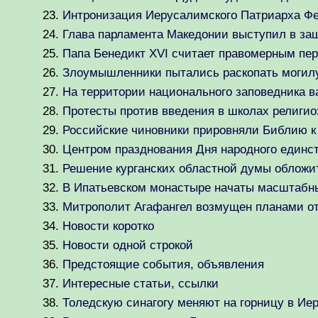
Интронизация Иерусалимского Патриарха Фео
Глава парламента Македонии выступил в за
Папа Бенедикт XVI считает правомерным пер
Злоумышленники пытались раскопать могил
На территории национального заповедника в
Протесты против введения в школах религи
Российские чиновники прировняли Библию к 
Центром празднования Дня народного единс
Решение курганских областной думы обложи
В Ипатьевском монастыре начаты масштабн
Митрополит Агафангел возмущен планами от
Новости коротко
Новости одной строкой
Предстоящие события, объявления
Интересные статьи, ссылки
Толедскую синагогу меняют на горницу в Ие