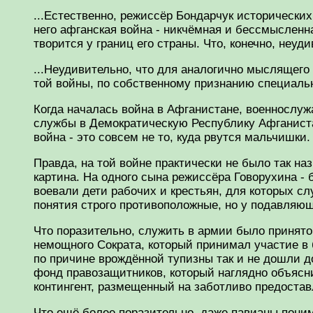
...Естественно, режиссёр Бондарчук исторических
него афганская война - никчёмная и бессмысленна
творится у границ его страны. Что, конечно, неуд
...Неудивительно, что для аналогично мыслящего 
той войны, по собственному признанию специально
Когда началась война в Афганистане, военнослу
службы в Демократическую Республику Афганистан
война - это совсем не то, куда рвутся мальчишки.
Правда, на той войне практически не было так наз
картина. На одного сына режиссёра Говорухина -
воевали дети рабочих и крестьян, для которых с
понятия строго противоположные, но у подавляющ
Что поразительно, служить в армии было принят
немощного Сократа, который принимал участие в 
по причине врождённой тупизны так и не дошли д
фонд правозащитников, который наглядно объясн
контингент, размещенный на заботливо предостав
Что ещё более поразительно, даже павианы поним