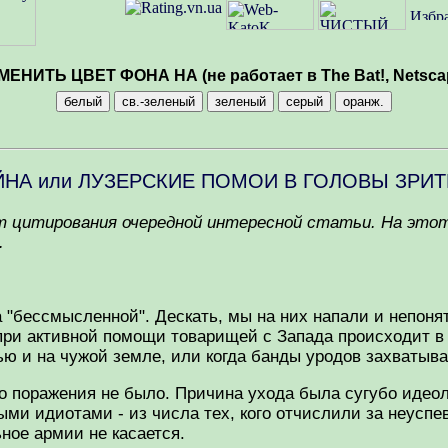
МЕНИТЬ ЦВЕТ ФОНА НА (не работает в The Bat!, Netsca
ЙНА или ЛУЗЕРСКИЕ ПОМОИ В ГОЛОВЫ ЗРИ
т цитирования очередной интересной статьи. На этот
.
а "бессмысленной". Дескать, мы на них напали и непон
 при активной помощи товарищей с Запада происходит в 
ью и на чужой земле, или когда банды уродов захватыв
го поражения не было. Причина ухода была сугубо идеол
ыми идиотами - из числа тех, кого отчислили за неуспе
ное армии не касается.