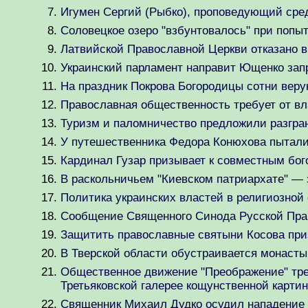
Игумен Сергий (Рыбко), проповедующий сред
Соловецкое озеро "взбунтовалось" при попыт
Латвийской Православной Церкви отказано в
Украинский парламент направит Ющенко запр
На праздник Покрова Богородицы сотни вер
Православная общественность требует от вл
Туризм и паломничество предложили разгра
У путешественника Федора Конюхова пыталис
Кардинал Гузар призывает к совместным бо
В раскольничьем "Киевском патриархате" — 
Политика украинских властей в религиозной
Сообщение Священного Синода Русской Прав
Защитить православные святыни Косова пр
В Тверской области обустраивается монасты
Общественное движение "Преображение" треб
Третьяковской галерее кощунственной карти
Священник Михаил Дудко осудил нападение 