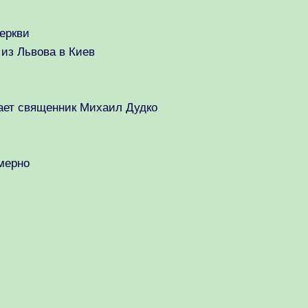
еркви
 из Львова в Киев
ает священник Михаил Дудко
мерно