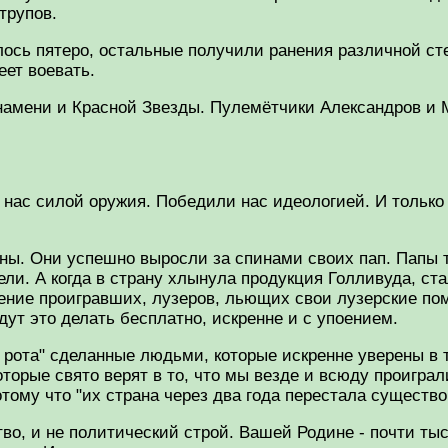
трупов.
ось пятеро, остальные получили ранения различной сте
еет воевать.
Знамени и Красной Звезды. Пулемётчики Александров и 
ь нас силой оружия. Победили нас идеологией. И только
жны. Они успешно выросли за спинами своих пап. Папы т
ели. А когда в страну хлынула продукция Голливуда, ста
ление проигравших, лузеров, льющих свои лузерские пом
дут это делать бесплатно, искренне и с упоением.
рота" сделанные людьми, которые искренне уверены в т
оторые свято верят в то, что мы везде и всюду проигра
отому что "их страна через два года перестала существо
тво, и не политический строй. Вашей Родине - почти тыс