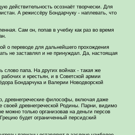
ющую действительность осознаёт творчески. Для
нистан. А режиссёру Бондарчуку - наплевать, что
нная. Сам он, попав в учебку как раз во время
ан.
бой о переводе для дальнейшего прохождения
ать не заставлял и не принуждал. Да, настоящая
ь слово папа. На других войнах - такая же
рабочих и крестьян, и в Советской армии
Фёдора Бондарчука и Валерии Новодворской
ер, древнегреческие философы, включая даже
е своей древнегреческой Родины. Парни, видимо
е можно только организовав на деньги персов
 Грецию будет ограниченный персидский
 угрозы павианы оставляют в заслоне наиболее