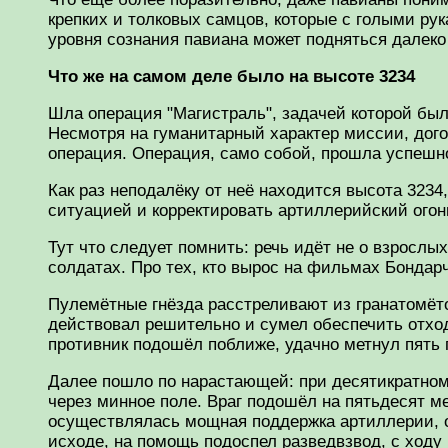
крепких и толковых самцов, которые с голыми ру
уровня сознания павиана может подняться далеко 
Что же на самом деле было на высоте 3234
Шла операция "Магистраль", задачей которой бы
Несмотря на гуманитарный характер миссии, дого
операция. Операция, само собой, прошла успешно
Как раз неподалёку от неё находится высота 3234
ситуацией и корректировать артиллерийский огон
Тут что следует помнить: речь идёт не о взросл
солдатах. Про тех, кто вырос на фильмах Бондарч
Пулемётные гнёзда расстреливают из гранатомёт
действовал решительно и сумел обеспечить отход
противник подошёл поближе, удачно метнул пять г
Далее пошло по нарастающей: при десятикратном 
через минное поле. Враг подошёл на пятьдесят ме
осуществлялась мощная поддержка артиллерии, ог
исходе, на помощь подоспел разведвзвод, с ходу 