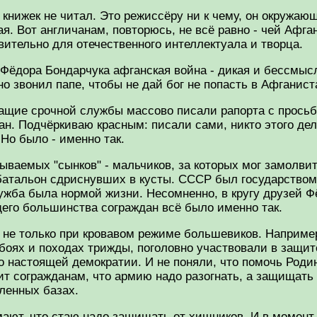
 книжек не читал. Это режиссёру ни к чему, он окружа
я. Вот англичанам, повторюсь, не всё равно - чей Афга
ивительно для отечественного интеллектуала и творца.
Фёдора Бондарчука афганская война - дикая и бессмысле
 звонил папе, чтобы не дай бог не попасть в Афганист
жащие срочной службы массово писали рапорта с прось
. Подчёркиваю красным: писали сами, никто этого дел
 Но было - именно так.
ываемых "сынков" - мальчиков, за которых мог замолвит
 батальон сдриснувших в кусты. СССР был государством 
лужба была нормой жизни. Несомненно, в кругу друзей 
его большинства сограждан всё было именно так.
о не только при кровавом режиме большевиков. Наприм
боях и походах трижды, поголовно участвовали в защит
о настоящей демократии. И не поняли, что помочь Родин
ит согражданам, что армию надо разогнать, а защищать
ленных базах.
ают, что стаю надо защищать от хищников. И в момент