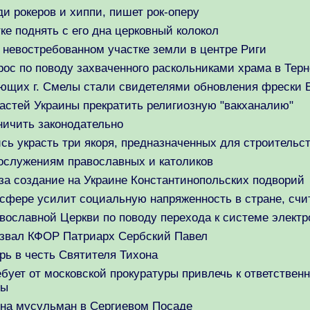
и рокеров и хиппи, пишет рок-оперу
ке поднять с его дна церковный колокол
 невостребованном участке земли в центре Риги
ос по поводу захваченного раскольниками храма в Тер
ующих г. Смелы стали свидетелями обновления фрески
астей Украины прекратить религиозную "вакханалию"
ничить законодательно
ь украсть три якоря, предназначенных для строительс
гослужениям православных и католиков
за создание на Украине Константинопольских подворий
 сфере усилит социальную напряженность в стране, счи
ославной Церкви по поводу перехода к системе элект
извал КФОР Патриарх Сербский Павел
рь в честь Святителя Тихона
ует от московской прокуратуры привлечь к ответствен
ны
на мусульман в Сергиевом Посаде