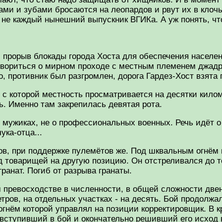
ками и зубами бросаются на леопардов и рвут их в клоч
не каждый нынешний выпускник ВГИКа. А уж понять, что 
л прорыв блокады города Хоста для обеспечения насел
вориться о мирном проходе с местным племенем джадран
, противник был разгромлен, дорога Гардез-Хост взята 
, с которой местность просматривается на десятки кило
ь. Именно там закрепилась девятая рота.
ых мужиках, не о профессиональных военных. Речь идёт 
ука-отца...
ов, при поддержке пулемётов же. Под шквальным огнём
 товарищей на другую позицию. Он отстреливался до те
ранат. Погиб от разрыва гранаты.
превосходстве в численности, в общей сложности двена
тров, на отдельных участках - на десять. Бой продолжал
нём которой управлял на позиции корректировщик. В к
вступивший в бой и окончательно решивший его исход в