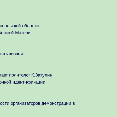
нопольской области
 Божией Матери
тва часовни
тает политолог К.Затулин
ронной идентификации
ности организаторов демонстрации в