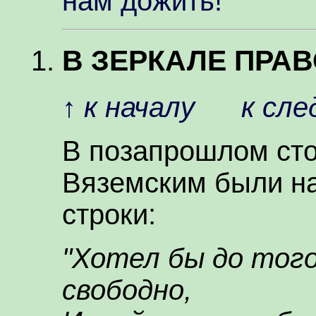
нам дожить!"
В ЗЕРКАЛЕ ПРА
↑
к началу
к сл
В позапрошлом сто
Вяземским были н
строки:
"Хотел бы до того
свободно,