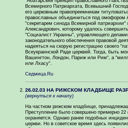
"Абатарский принцип православного Папства
Всемирного Патриархата, Всевышний Господ
его церковным правопреемникам титуловатьс
православных объединиться под омофором Аб
"секретарем синода Всемирной патриархии"
Александрович, которому удалось совершить
"Социалист Украины", управляющего делами 
законодательного обеспечения правовой дея
надеяться на скорую регистрацию своего "па
Всеукраинской Раде церквей. Тогда, быть мож
Вашингтон, Лондон, Париж или Рим", а "мил
или Лхасу".
Седмица.Ru
26.02.03 НА РИЖСКОМ КЛАДБИЩЕ РА
(вернуться к началу)
На частном рижском кладбище, принадлежащ
Преступление было совершено примерно 22 
охраняется. Однако ранее подобных инциден
церкви. Но в советское время здесь появил