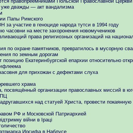
яются правопреемниками Польской Православной Церкв
 уже дважды — акт вандализма
м
нии Папы Римского
 за участие в геноциде народа тутси в 1994 году
ию часовни на месте захоронения новомучеников
навливающий права религиозных организаций на национ
я по охране памятников, превратилось в мусорную сва
жения по земным дорогам
позицию Екатеринбургской епархии относительно откры
Вифлеема
часовня для прихожан с дефектами слуха
оревшего храма
, посвящённый организации православных миссий в юг
РПЦ
надругавшихся над статуей Христа, провести покаянну
равом РФ и Московской Патриархией
ідтримку війни в Іраці
толичество
патриарха Иосифа в Наблусе