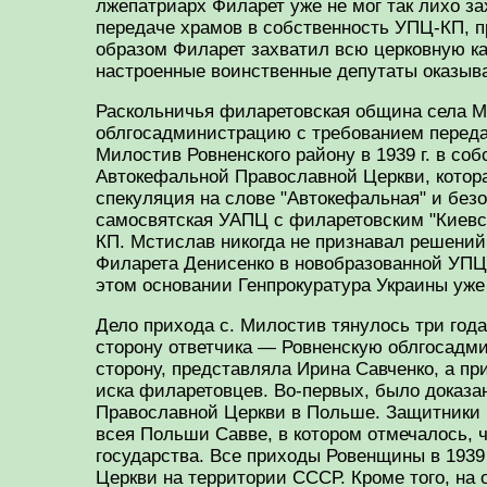
лжепатриарх Филарет уже не мог так лихо за
передаче храмов в собственность УПЦ-КП, 
образом Филарет захватил всю церковную ка
настроенные воинственные депутаты оказыва
Раскольничья филаретовская община села Ми
облгосадминистрацию с требованием передат
Милостив Ровненского району в 1939 г. в с
Автокефальной Православной Церкви, котора
спекуляция на слове "Автокефальная" и без
самосвятская УАПЦ с филаретовским "Киевск
КП. Мстислав никогда не признавал решений
Филарета Денисенко в новобразованной УПЦ-
этом основании Генпрокуратура Украины уже
Дело прихода с. Милостив тянулось три года
сторону ответчика — Ровненскую облгосадм
сторону, представляла Ирина Савченко, а п
иска филаретовцев. Во-первых, было доказа
Православной Церкви в Польше. Защитники 
всея Польши Савве, в котором отмечалось, чт
государства. Все приходы Ровенщины в 193
Церкви на территории СССР. Кроме того, на 