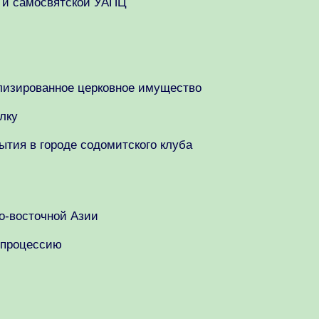
и и самосвятской УАПЦ
ализированное церковное имущество
лку
тия в городе содомитского клуба
о-восточной Азии
ю процессию