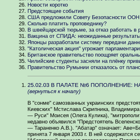
Новости коротко
Предстоящие события
США предложили Совету Безопасности ООН з
Сколько платить проповеднику?
В швейцарской тюрьме, за отказ работать в
Вакцина от СПИДА: неожиданные результат
Японцы разработали систему передачи данн
"Католическая акция" угрожает парламента
Британское правительство поощряет оральн
Чилийские студенты засняли на плёнку при
Правительство Румынии отказалось от плано
25.02.03 В ПАЛАТЕ №6 ПОПОЛНЕНИЕ:
(вернуться к началу)
В "сонме" самозванных украинских предстоя
Киевских" Мстислава Скрипника, Владимира
— Руси" Моисея (Олега Кулика), "митрополита
недавно объявился "Предстоятель Вселенск
— Тараненко А.В.). "Абатар" означает: Аве=
принята 7 января 2003 г. В ней содержатся 