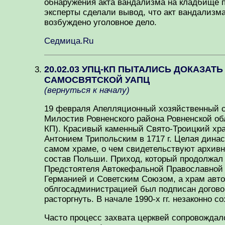
обнаружения акта вандализма на кладбище п
эксперты сделали вывод, что акт вандализм
возбуждено уголовное дело.
Седмица.Ru
20.02.03 УПЦ-КП ПЫТАЛИСЬ ДОКАЗА
САМОСВЯТСКОЙ УАПЦ
(вернуться к началу)
19 февраля Апелляционный хозяйственный су
Милостив Ровненского района Ровненской об
КП). Красивый каменный Свято-Троицкий хр
Антонием Трипольским в 1717 г. Целая дина
самом храме, о чем свидетельствуют архивны
состав Польши. Приход, который продолжал
Предстоятеля Автокефальной Православной 
Германией и Советским Союзом, а храм авто
облгосадминистрацией был подписан договор,
расторгнуть. В начале 1990-х гг. незаконно
Часто процесс захвата церквей сопровождал