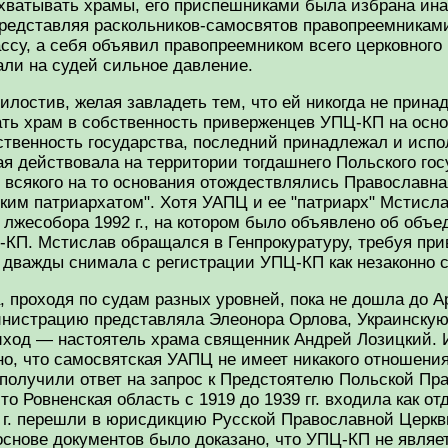
хватывать храмы, его приспешниками была избрана иная
представляя раскольников-самосвятов правопреемникам
ссу, а себя объявил правопреемником всего церковног
ли на судей сильное давление.
лостив, желая завладеть тем, что ей никогда не принад
ь храм в собственность приверженцев УПЦ-КП на основе
обственность государства, последний принадлежал и ис
я действовала на территории тогдашнего Польского гос
о всякого на то основания отождествлялись Православн
им патриархатом". Хотя УАПЦ и ее "патриарх" Мстисла
 лжесобора 1992 г., на котором было объявлено об объ
КП. Мстислав обращался в Генпрокуратуру, требуя при
 дважды снимала с регистрации УПЦ-КП как незаконно 
, проходя по судам разных уровней, пока не дошла до А
инистрацию представляла Элеонора Орлова, Украинску
риход — настоятель храма священник Андрей Лозицкий. 
но, что самосвятская УАПЦ не имеет никакого отношен
получили ответ на запрос к Предстоятелю Польской П
о Ровненская область с 1919 до 1939 гг. входила как от
9 г. перешли в юрисдикцию Русской Православной Церк
основе документов было доказано, что УПЦ-КП не являе