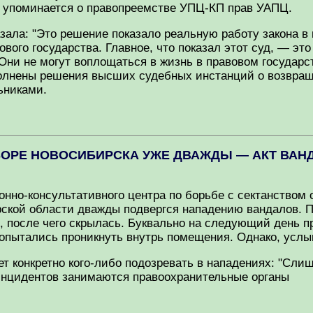
не упоминается о правопреемстве УПЦ-КП прав УАПЦ.
зала: "Это решение показало реальную работу закона в
ового государства. Главное, что показал этот суд, — эт
ни не могут воплощаться в жизнь в правовом государст
полнены решения высших судебных инстанций о возвращ
ьниками.
ОБОРЕ НОВОСИБИРСКА УЖЕ ДВАЖДЫ — АКТ ВА
нно-консультативного центра по борьбе с сектанством
кой области дважды подвергся нападению вандалов. По 
е, после чего скрылась. Буквально на следующий день п
попытались проникнуть внутрь помещения. Однако, усл
ет конкретно кого-либо подозревать в нападениях: "Сл
инцидентов занимаются правоохранительные органы