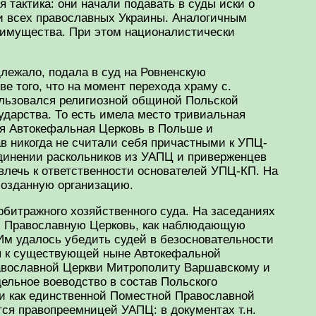
 тактика: они начали подавать в суды иски о
и всех православных Украины. Аналогичным
о имущества. При этом националистически
лежало, подала в суд на Ровненскую
 того, что на момент перехода храму с.
пользовался религиозной общиной Польской
ударства. То есть имела место тривиальная
ая Автокефальная Церковь в Польше и
в никогда не считали себя причастными к УПЦ-
единении раскольников из УАПЦ и приверженцев
влечь к ответственности основателей УПЦ-КП. На
созданную организацию.
рбитражного хозяйственного суда. На заседаниях
ю Православную Церковь, как наблюдающую
Им удалось убедить судей в безосновательности
ия к существующей ныне Автокефальной
равославной Церкви Митрополиту Варшавскому и
дельное воеводство в состав Польского
ви как единственной Поместной Православной
тся правопреемницей УАПЦ: в документах т.н.