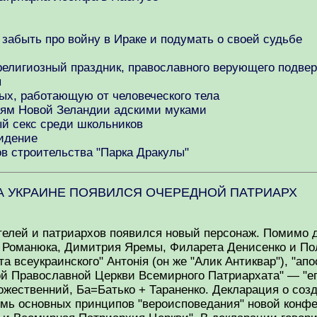
абыть про войну в Ираке и подумать о своей судьбе
 религиозный праздник, православного верующего подв
ы
ых, работающую от человеческого тела
риям Новой Зеландии адскими муками
ый секс среди школьников
видение
в строительства "Парка Дракулы"
 НА УКРАИНЕ ПОЯВИЛСЯ ОЧЕРЕДНОЙ ПАТРИАРХ
телей и патриархов появился новый персонаж. Помимо д
 Романюка, Димитрия Яремы, Филарета Денисенко и Пол
 всеукраинского" Антонія (он же "Алик Антиквар"), "ап
ой Православной Церкви Всемирного Патриархата" — "е
Божественний, Ба=Батько + Тараненко. Декларация о со
семь основных принципов "вероисповедания" новой конфе