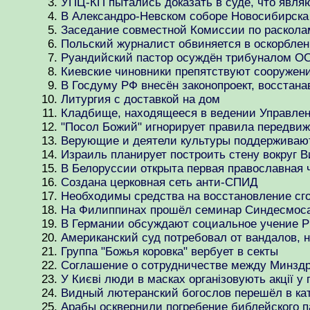
УПЦ-КП пытались доказать в суде, что явл
В Александро-Невском соборе Новосибирска
Заседание совместной Комиссии по раскола
Польский журналист обвиняется в оскорбле
Руандийский пастор осуждён трибуналом ООН
Киевские чиновники препятствуют сооружен
В Госдуму РФ внесён законопроект, восста
Литургия с доставкой на дом
Кладбище, находящееся в ведении Управлени
"Посол Божий" игнорирует правила передви
Верующие и деятели культуры поддерживают 
Израиль планирует построить стену вокруг 
В Белоруссии открыта первая православная 
Создана церковная сеть анти-СПИД
Необходимы средства на восстановление сг
На Филиппинах прошёл семинар Синдесмоса
В Германии обсуждают социальное учение 
Американский суд потребовал от вандалов, 
Группа "Божья коровка" вербует в секты
Соглашение о сотрудничестве между Минзд
У Києві люди в масках організовують акції у п
Видный лютеранский богослов перешёл в ка
Арабы осквернили погребение библейского 