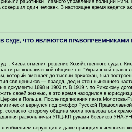
рибыли работники Главного управления полиции Риги. 
а совершил один человек. В настоящее время ведется а
ТЬ В СУДЕ, ЧТО ЯВЛЯЮТСЯ ПРАВОПРЕЕМНИКАМ
д г. Киева отменил решение Хозяйственного суда г. Кие
ласти раскольнической общине т.н. "Украинской правос
ам, который вмещает до тысячи прихожан, был постро
стия священников — прадед, дед и отец нынешнего наст
е документы 1898 и 1903 гг. В 1919 г. по Рижскому до
 жить своей жизнью, в это время находился в юрисдик
Церкви в Польше. После подписания пакта Молотова-
матически вернулся под омофор Русской Православной 
 согласно которому община могла пользоваться храмом 
 созданная раскольничья УПЦ-КП руками боевиков УНА-У
ся избиением верующих и даже приводил к человеческим