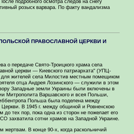
После подробного осмотра следов на снегу
ктивный розыск варвара. По факту вандализма
И ПОЛЬСКОЙ ПРАВОСЛАВНОЙ ЦЕРКВИ И
ва о передаче Свято-Троицкого храма села
лавной церкви — Киевского патриархата" (УПЦ-
ен для жителей села Милостив местным помещиком
оятеля отца Андрея Лозинского — служили в этом
говору Западные земли Украины были включены в
ции Митрополита Варшавского и всея Польши,
Риббентропа Польша была поделена между
Церкви. В 1945 г. между общиной и Ровненскою
до тех пор, пока одна из сторон не пожелает его
НСО захватила сотни храмов на Западной Украине.
 жертвам. В конце 90-х, когда раскольничий