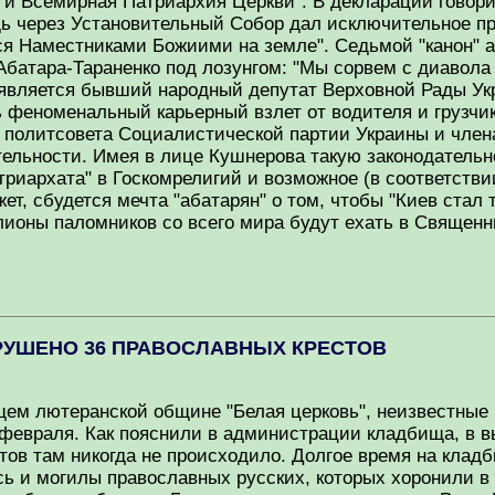
 и Всемирная Патриархия Церкви". В декларации говор
ь через Установительный Собор дал исключительное пр
я Наместниками Божиими на земле". Седьмой "канон" а
атара-Тараненко под лозунгом: "Мы сорвем с диавола 
 является бывший народный депутат Верховной Рады Ук
 феноменальный карьерный взлет от водителя и грузчи
политсовета Социалистической партии Украины и члена
тельности. Имея в лице Кушнерова такую законодательн
триархата" в Госкомрелигий и возможное (в соответств
ет, сбудется мечта "абатарян" о том, чтобы "Киев стал
лионы паломников со всего мира будут ехать в Священн
ЗРУШЕНО 36 ПРАВОСЛАВНЫХ КРЕСТОВ
ем лютеранской общине "Белая церковь", неизвестные 
февраля. Как пояснили в администрации кладбища, в в
тов там никогда не происходило. Долгое время на кла
ись и могилы православных русских, которых хоронили 