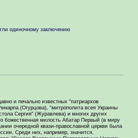
ергли одиночному заключению
авно и печально известных "патриархов
икарпа (Огурцова), "митрополита всея Украины
остола Сергия" (Журавлева) и многих других
го божественная милость Абатар Первый (в миру
здании очередной квази-православной церкви была
ссии. Среди них, например, значится,