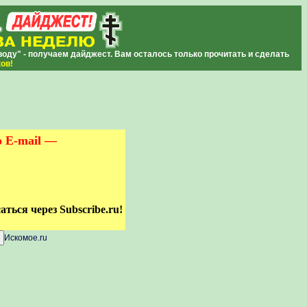
ду" - получаем дайджест. Вам осталось только прочитать и сделать
ков
!
о E-mail —
ться через Subscribe.ru!
Искомое.ru