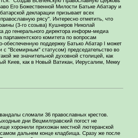
ится: "Создав Вселенскую Православную Церковь
аво Его Божественной Милости Батьке Абатару и
батарской декларации призывает всех
православную рясу". Интересно отметить, что
раины (3-го созыва) Кушнеров Николай
ка до генерального директора информ-медиа
 парламентского комитета по вопросам
о-обеспеченную поддержку Батько Абатар I может
ии с "Всемирным" статусом) председательство во
 такой же значительной духовной столицей, как
ый Киев, как в Новый Ватикан, Иерусалим, Мекку
вандалы сломали 36 православных крестов.
ыходные дни Вецмилгравский погост не
дбище хоронили прихожан местной лютеранской
в самом дальнем конце кладбища. Сразу же после