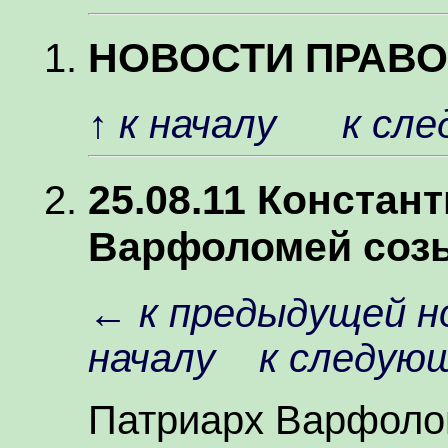
НОВОСТИ ПРАВ
↑
к началу
к сл
25.08.11 Констан
Варфоломей соз
←
к предыдущей н
началу
к следую
Патриарх Варфоло