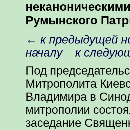
неканоническими
Румынского Патр
←
к предыдущей н
началу
к следую
Под председатель
Митрополита Киевс
Владимира в Сино
митрополии состоя
заседание Священн