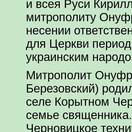
и всея Руси Кирил
митрополиту Онуф
несении ответстве
для Церкви перио
украинским народо
Митрополит Онуфр
Березовский) родил
селе Корытном Чер
семье священника.
Черновицкое техни