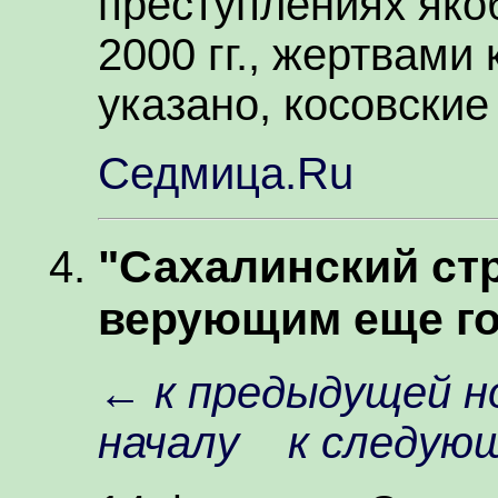
преступлениях яко
2000 гг., жертвами
указано, косовские
Седмица.Ru
"Сахалинский ст
верующим еще го
←
к предыдущей н
началу
к следую