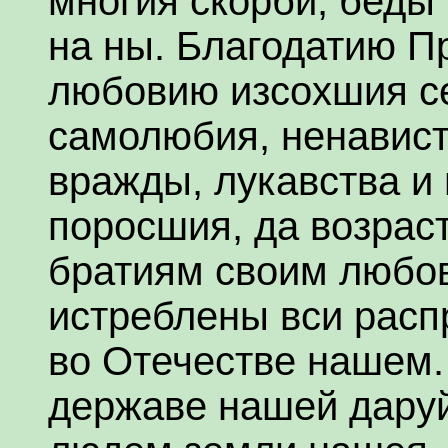
многия скорби, беды
на ны. Благодатию П
любовию изсохшия с
самолюбия, ненависти
вражды, лукавства и
поросшия, да возрас
братиям своим любов
истреблены вси расп
во Отечестве нашем.
державе нашей даруй