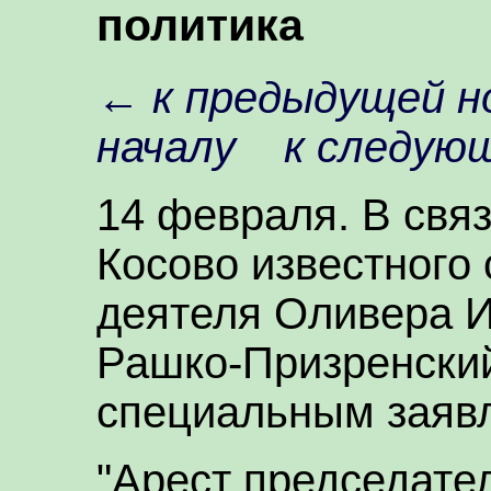
политика
←
к предыдущей н
началу
к следую
14 февраля. В свя
Косово известного
деятеля Оливера И
Рашко-Призренский
специальным заяв
"Арест председате